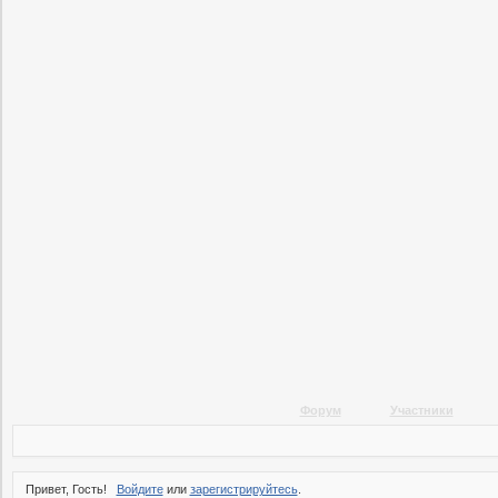
Форум
Участники
Привет, Гость!
Войдите
или
зарегистрируйтесь
.