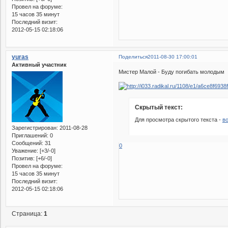
Провел на форуме:
15 часов 35 минут
Последний визит:
2012-05-15 02:18:06
yuras
Поделиться
2011-08-30 17:00:01
Активный участник
Мистер Малой - Буду погибать молодым
Скрытый текст:
Для просмотра скрытого текста -
в
Зарегистрирован
: 2011-08-28
Приглашений:
0
Сообщений:
31
0
Уважение:
[+3/-0]
Позитив:
[+6/-0]
Провел на форуме:
15 часов 35 минут
Последний визит:
2012-05-15 02:18:06
Страница:
1