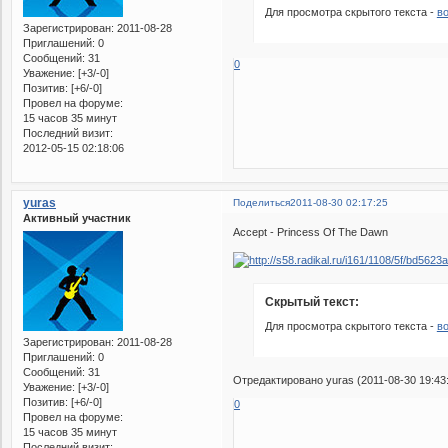
Для просмотра скрытого текста -
в
Зарегистрирован
: 2011-08-28
Приглашений:
0
Сообщений:
31
0
Уважение:
[+3/-0]
Позитив:
[+6/-0]
Провел на форуме:
15 часов 35 минут
Последний визит:
2012-05-15 02:18:06
yuras
Поделиться
2011-08-30 02:17:25
Активный участник
Accept - Princess Of The Dawn
Скрытый текст:
Для просмотра скрытого текста -
в
Зарегистрирован
: 2011-08-28
Приглашений:
0
Сообщений:
31
Отредактировано yuras (2011-08-30 19:43
Уважение:
[+3/-0]
Позитив:
[+6/-0]
0
Провел на форуме:
15 часов 35 минут
Последний визит: