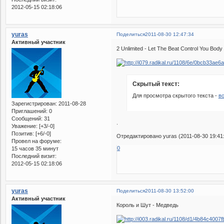
2012-05-15 02:18:06
yuras
Поделиться
2011-08-30 12:47:34
Активный участник
2 Unlimited - Let The Beat Control You Body
Скрытый текст:
Для просмотра скрытого текста -
в
Зарегистрирован
: 2011-08-28
Приглашений:
0
Сообщений:
31
.
Уважение:
[+3/-0]
Позитив:
[+6/-0]
Отредактировано yuras (2011-08-30 19:41
Провел на форуме:
0
15 часов 35 минут
Последний визит:
2012-05-15 02:18:06
yuras
Поделиться
2011-08-30 13:52:00
Активный участник
Король и Шут - Медведь