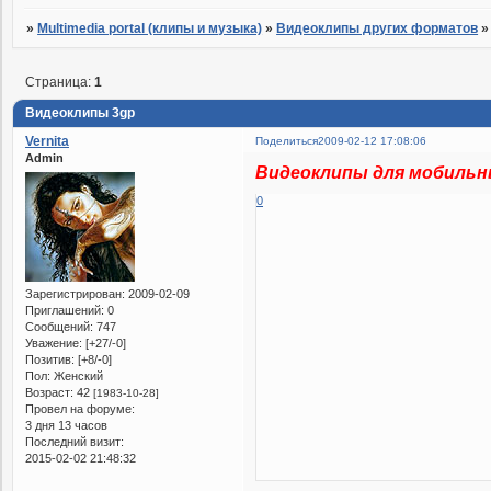
»
Multimedia portal (клипы и музыка)
»
Видеоклипы других форматов
Страница:
1
Видеоклипы 3gp
Vernita
Поделиться
2009-02-12 17:08:06
Admin
Видеоклипы для мобиль
0
Зарегистрирован
: 2009-02-09
Приглашений:
0
Сообщений:
747
Уважение:
[+27/-0]
Позитив:
[+8/-0]
Пол:
Женский
Возраст:
42
[1983-10-28]
Провел на форуме:
3 дня 13 часов
Последний визит:
2015-02-02 21:48:32