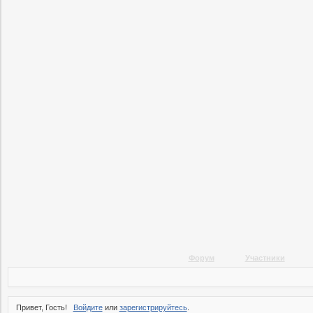
Форум
Участники
Привет, Гость!
Войдите
или
зарегистрируйтесь
.