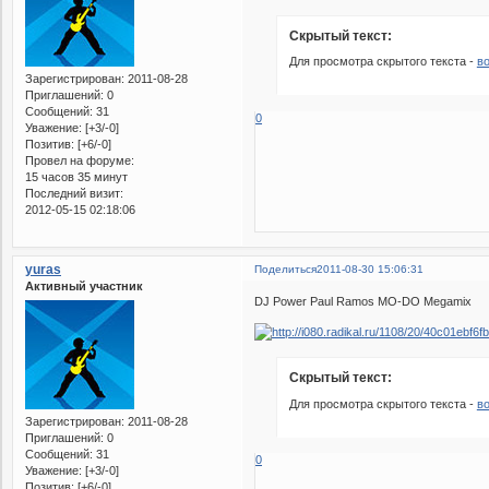
Скрытый текст:
Для просмотра скрытого текста -
в
Зарегистрирован
: 2011-08-28
Приглашений:
0
Сообщений:
31
0
Уважение:
[+3/-0]
Позитив:
[+6/-0]
Провел на форуме:
15 часов 35 минут
Последний визит:
2012-05-15 02:18:06
yuras
Поделиться
2011-08-30 15:06:31
Активный участник
DJ Power Paul Ramos MO-DO Megamix
Скрытый текст:
Для просмотра скрытого текста -
в
Зарегистрирован
: 2011-08-28
Приглашений:
0
Сообщений:
31
0
Уважение:
[+3/-0]
Позитив:
[+6/-0]