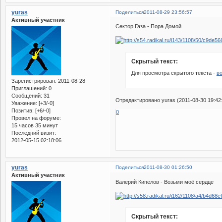
yuras
Поделиться
2011-08-29 23:56:57
Активный участник
Сектор Газа - Пора Домой
Скрытый текст:
Для просмотра скрытого текста -
в
Зарегистрирован
: 2011-08-28
Приглашений:
0
Сообщений:
31
Отредактировано yuras (2011-08-30 19:42
Уважение:
[+3/-0]
Позитив:
[+6/-0]
0
Провел на форуме:
15 часов 35 минут
Последний визит:
2012-05-15 02:18:06
yuras
Поделиться
2011-08-30 01:26:50
Активный участник
Валерий Кипелов - Возьми моё сердце
Скрытый текст: